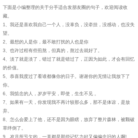
下面是小编整理的关于分手适合发朋友圈的句子，欢迎阅读收
藏。
1、我还是喜欢我自己一个人，没辜负，没牵挂，没感动，也没失
望。
2、最想的人是你，最不敢打扰的人也是你
3、也许过程有些煎熬，但真的，熬过去就好了。 ​​​​
4、淡了就是淡了，错过了就是错过了，正因为如此，才会有回忆
的价值。
5、恭喜我度过了看谁都像你的日子。谢谢你的无情让我放下了
你。
6、我惦念的人，岁岁平安，即使，生生不见 ​​​​。
7、如果有一天，你发现我不再计较那么多，那不是体谅，是放
弃。
8、怎么会爱上了他，还不是因为眼瞎，放弃了整片森林，被颗破
草绊倒了。
9、岁月所亏欠的，一直都是那些记忆力好又偏偏念旧的人啊!