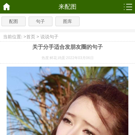
来配图
配图
句子
图库
当前位置: >
首页
>
说说句子
关于分手适合发朋友圈的句子
热度:
鲜花:
鸡蛋:
2022年03月06日