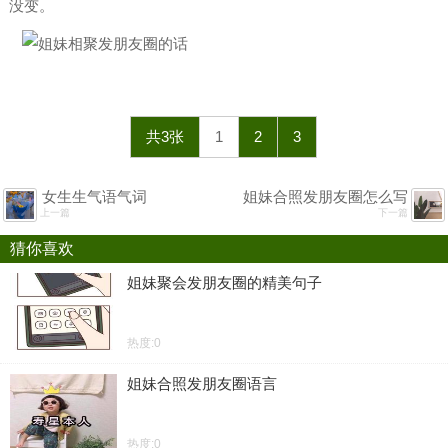
没变。
共3张
1
2
3
女生生气语气词
姐妹合照发朋友圈怎么写
上一篇
下一篇
猜你喜欢
姐妹聚会发朋友圈的精美句子
热度:0
姐妹合照发朋友圈语言
热度:0