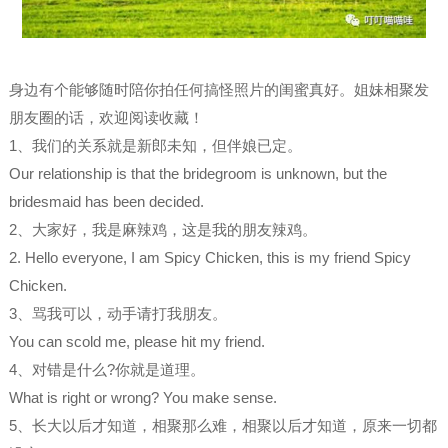
身边有个能够随时陪你拍任何搞怪照片的闺蜜真好。姐妹相聚发
朋友圈的话，欢迎阅读收藏！
1、我们的关系就是新郎未知，但伴娘已定。
Our relationship is that the bridegroom is unknown, but the
bridesmaid has been decided.
2、大家好，我是麻辣鸡，这是我的朋友辣鸡。
2. Hello everyone, I am Spicy Chicken, this is my friend Spicy
Chicken.
3、骂我可以，动手请打我朋友。
You can scold me, please hit my friend.
4、对错是什么?你就是道理。
What is right or wrong? You make sense.
5、长大以后才知道，相聚那么难，相聚以后才知道，原来一切都