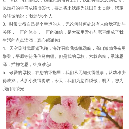
以最好的学习成绩报答您，要是将来我能为祖国作出贡献，我定
会骄傲地说：'我是‘六小’人
3、时常觉得自己是个幸运的人，无论何时何处总有人给我帮助与
关怀，一再的体会，一再的确信，是大家用爱心与宽容组成了我
生活的点点滴滴，真心感谢你!
4、天空吸引我展翅飞翔，海洋召唤我扬帆远航，高山激励我奋勇
攀登，平原等待我信马由缰。但是我的母校，六载寒窗，承沫恩
泽，插柳之恩，终身难忘!
5、敬爱的母校，在您的怀抱里，我们从无知变得懂事，从幼稚变
得成熟，从胆小变得勇敢，今天，我们为您而骄傲，明天，您为
我们而荣光