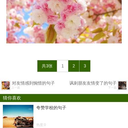
共3张
1
2
3
对友情感到惋惜的句子
讽刺朋友友情变了的句子
上一篇
下一篇
猜你喜欢
夸赞学校的句子
热度:0