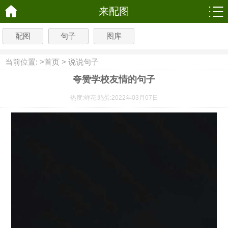
来配图
配图
句子
图库
当前位置: >
首页
>
说说句子
夸赞学校友情的句子
热度:
鲜花:
鸡蛋:
2022年03月07日