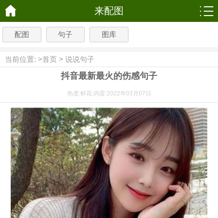
来配图
配图
句子
图库
当前位置: >
首页
>
说说句子
抖音最新最火的伤感句子
热度:
鲜花:
鸡蛋:
2022年03月07日