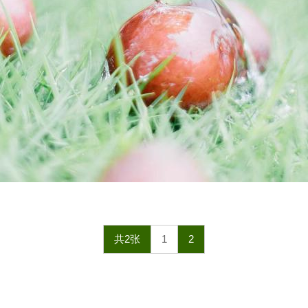
共2张
1
2