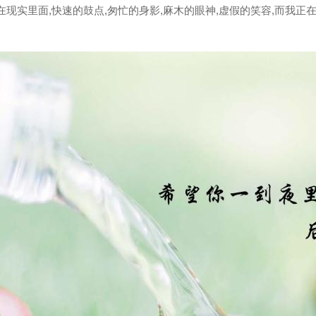
在现实里面,快速的鼓点,匆忙的身影,麻木的眼神,虚假的笑容,而我正