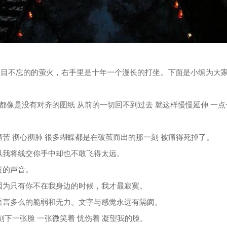
过目不忘的的萤火，右手里是十年一个漫长的打坐。下面是小编为大
切都像是没有对齐的图纸 从前的一切回不到过去 就这样慢慢延伸 一点
苦 彻心彻肺 很多蝴蝶都是在破茧而出的那一刻 被痛得死掉了。
以我将线交你手中却也不敢飞得太远。
溃的声音。
因为只有你不在我身边的时候，我才最寂寞。
语言多么的脆弱和无力。文字与感觉永远有隔阂。
刻下一张脸 一张微笑着 忧伤着 凝望我的脸。