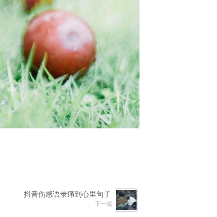
抖音伤感语录痛到心里句子
下一篇