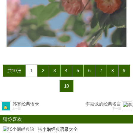
共10张
1
2
3
4
5
6
7
8
9
10
韩寒经典语录
李嘉诚的经典名言
上一篇
下一篇
猜你喜欢
张小娴经典语录大全