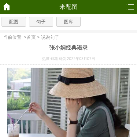
来配图
配图
句子
图库
当前位置: >
首页
>
说说句子
张小娴经典语录
热度:
鲜花:
鸡蛋:
2022年03月07日