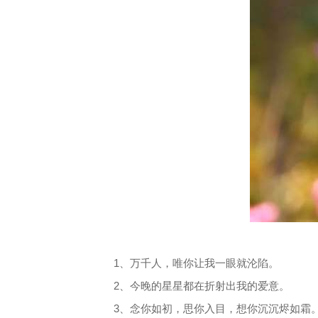
1、万千人，唯你让我一眼就沦陷。
2、今晚的星星都在折射出我的爱意。
3、念你如初，思你入目，想你沉沉烬如霜