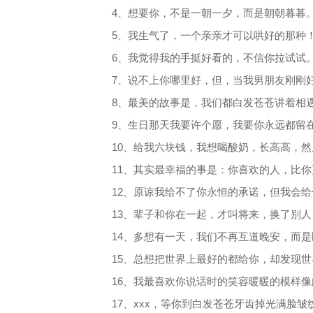
4、想要你，不是一朝一夕，而是朝朝暮暮
5、我生气了，一个亲亲才可以哄好的那种
6、我觉得我的手挺好看的，不信你拉试试
7、说不上你哪里好，但，当我男朋友刚刚
8、最美的故事是，我们都白发苍苍讲着相
9、生日那天我要许个愿，我要你永远都留
10、给我六块钱，我想喝酸奶，长高高，
11、其实最幸福的事是：你喜欢的人，比
12、原谅我给不了你永恒的承诺，但我会
13、辈子和你在一起，才叫将来，换了别
14、多想有一天，我们不再互道晚安，而
15、总想把世界上最好的都给你，却发现
16、我最喜欢你说话时的笑容暖暖的模样
17、xxx，等你到白发苍苍牙齿掉光满脸