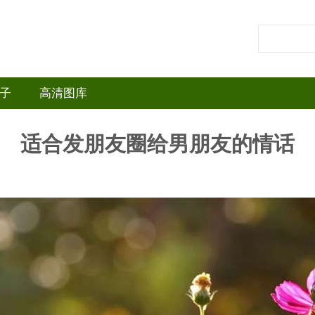
子
高清图库
适合发朋友圈给男朋友的情话