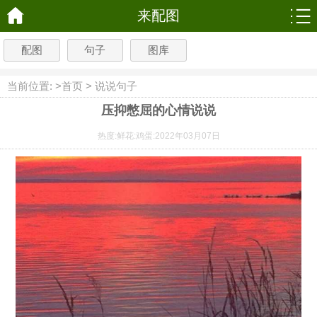
来配图
配图
句子
图库
当前位置: >
首页
>
说说句子
压抑憋屈的心情说说
热度:
鲜花:
鸡蛋:
2022年03月07日