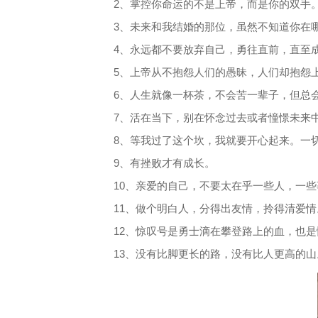
2、掌控你命运的不是上帝，而是你的双手
3、未来和我结婚的那位，虽然不知道你在
4、永远都不要放弃自己，勇往直前，直至成
5、上帝从不抱怨人们的愚昧，人们却抱怨
6、人生就像一杯茶，不会苦一辈子，但总
7、活在当下，别在怀念过去或者憧憬未来
8、等我过了这个坎，我就要开心起来。一
9、有挫败才有成长。
10、亲爱的自己，不要太在乎一些人，一
11、做个明白人，分得出友情，拎得清爱情
12、惊叹号是勇士滴在攀登路上的血，也
13、没有比脚更长的路，没有比人更高的山