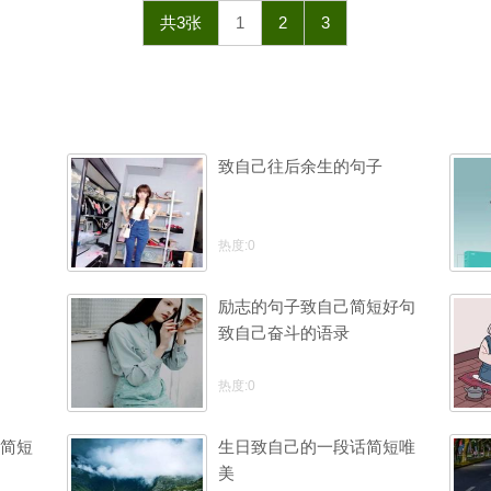
共3张
1
2
3
致自己往后余生的句子
热度:0
励志的句子致自己简短好句
致自己奋斗的语录
热度:0
简短
生日致自己的一段话简短唯
美