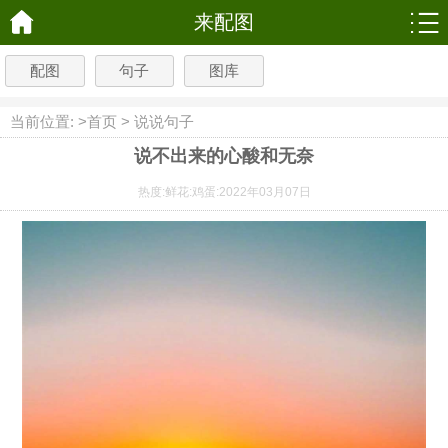
来配图
配图
句子
图库
当前位置: >
首页
>
说说句子
说不出来的心酸和无奈
热度:
鲜花:
鸡蛋:
2022年03月07日