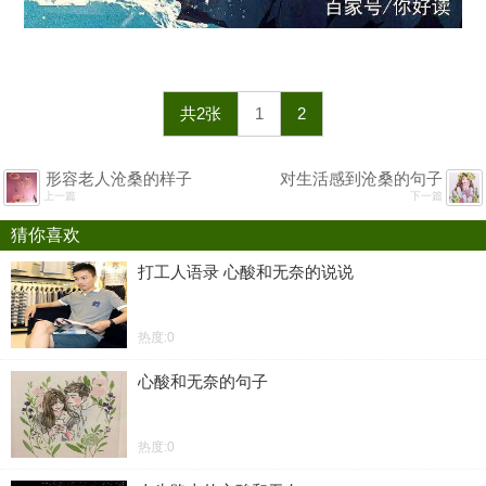
共2张
1
2
形容老人沧桑的样子
对生活感到沧桑的句子
上一篇
下一篇
猜你喜欢
打工人语录 心酸和无奈的说说
热度:0
心酸和无奈的句子
热度:0