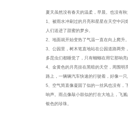
夏天虽然没有春天的温柔，早晨。也没有秋
1、被雨水冲刷过的月亮和星星在天空中闪
人们送进了甜蜜的梦乡。
2、地面就开始变热了气温一直在向上爬升
3、公园里，树木笔直地站在公园道路两旁，
多昆虫们都睡觉了，只有蝈蝈在用它那响亮
4、金黄色的月亮挂在黑暗的天空，周围明
路上，一辆辆汽车快速的行驶着，好像一只
5、空气简直像凝固了似的一丝风也没有，
响声。雨点像敲小鼓似的打在大地上，飞溅
银色的珍珠。