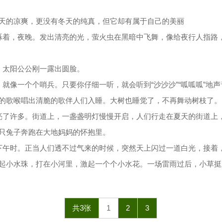
天的凉爽，更没有冬天的纯真，但它却有属于自己的美丽
烁着，夜晚。发出清亮的光，萤火虫在黑暗中飞舞，像给夜行人指路
。太阳公公刚一露出圆脸。
就像一个个哨兵。只要你仔细一听，就会听到“沙沙沙”“呱呱呱”地
的歌喉唱出清脆的歌伴人们入睡。大树也睡觉了，不再舞动树枝了。
亮了许多。街道上，一盏盏明灯慢慢开启，人们行走在夏天的街道上
只兔子奔跑在大地妈妈的怀抱里。
下午时。正当人们透不过气来的时候，突然天上闪过一道白光，接着
起小水珠，打在小河里，激起一个个小水花。一场雷雨过后，小草挺
共3张
1
2
3