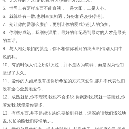
4、无人理睬时,坚定执着;有人羡慕时,心如止水。
5、世界上有两样东西不能直视，一是太阳，二是人心。
6、就算终有一散,也别辜负相遇，好好相遇,好好告别。
7、别让你的爱那么廉价，更别让你的爱成为别人的负担。
8、你刚好成熟，我刚好温柔，最好的年纪遇到最对的人才是最美
的童话。
9、与人相处最怕的就是，你不相信你看到的我,却相信别人口中
说的我。
10、有的时候人们之所以哭泣，并不是因为软弱，而是因为他们
坚强了太久。
11、爱你的人如果没有按你所希望的方式来爱你,那并不代表他们
没有全心全意地爱你。
12、成熟就是,你不理我,我也不会多说,你讽刺我,我就一笑而过,你
若爱我,我便爱你更多。
13、有些东西,并不是越浓越好,要恰到好处，深深的话我们浅浅地
说,长长的路我们慢慢地走。