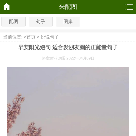
来配图
配图
句子
图库
当前位置: >
首页
>
说说句子
早安阳光短句 适合发朋友圈的正能量句子
热度:
鲜花:
鸡蛋:
2022年04月09日