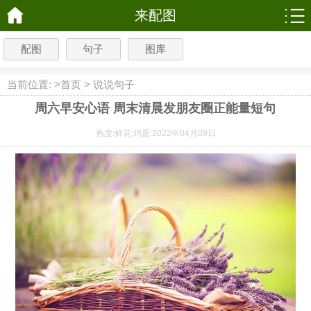
来配图
配图
句子
图库
当前位置: >
首页
>
说说句子
周六早安心语 周末清晨发朋友圈正能量短句
热度:
鲜花:
鸡蛋:
2022年04月09日