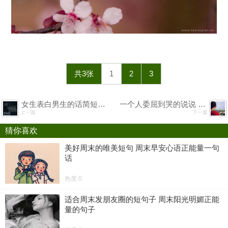
共3张
1
2
3
女生表白男生的话简短真实 对男朋友说的可爱情话文案
一个人委屈到哭的说说 女人绝望悲伤无奈的句子
上一篇
下一篇
猜你喜欢
美好周末的唯美短句 周末早安心语正能量一句
话
热度:0
适合周末发朋友圈的短句子 周末阳光明媚正能
量的句子