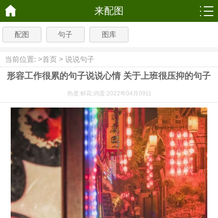
来配图
配图
句子
图库
当前位置: >
首页
>
说说句子
形容工作很累的句子说说心情 关于上班很压抑的句子
热度:
鲜花:
鸡蛋:
2022年04月09日