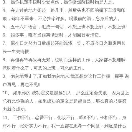
3、 愿你执迷不悟时少受点伤，愿你幡然醒悟时物是人是。
4、 在走过的地方扬起一路凡尘，然后头也不回的撒下车辙和印
痕，锦年不重来，不必挂牵许多。喝眼前的酒，忘身后的人。
5、 五十六种语言，汇成一句话，不想上班不想上班，不想上班!
6、 很多事，唯有当距离渐远时，才能回首看清它。
7、 愿今日之努力日后想起还能浅浅一笑，不愿今日之颓废用长
长一生去悔恨。
8、 再傻再笨再呆再无知，也明白这样的工作，大家都不想理睬
意味着什么了，可恶的上班，可恶的工作。
9、 匆匆地我走了,正如我匆匆地来.我真想对这样工作挥一挥手,说
声再见，再也不见!!
10、 如果你的 成功定义是超越别人，那么注定会失败，因为世上
总有比你强的人，如果成功的定义是超越自己，那么真的只要努
力就会成功。
11、 工作不行，恋爱不行，化妆不行，唱K不行，长相不行，身
材不行，经济实力不行。我一直都在思考一个问题：到底是什么