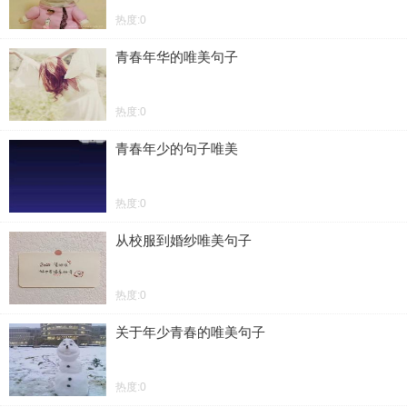
热度:0
青春年华的唯美句子
热度:0
青春年少的句子唯美
热度:0
从校服到婚纱唯美句子
热度:0
关于年少青春的唯美句子
热度:0