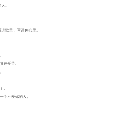
的人。
写进歌里，写进你心里。
。
恐惧在受苦。
。
了。
动一个不爱你的人。