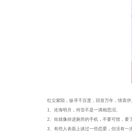
红尘紫陌，纵寻千百度，回首万年，情衷伊
1、沧海明月，何尝不是一滴相思泪。
2、你就像掉进厕所的手机，不要可惜，要
3、有些人表面上谈过一些恋爱，但没有一