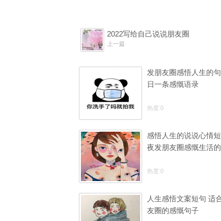
2022写给自己说说朋友圈
上一篇
发朋友圈感悟人生的句
日一条感慨语录
热度:0
感悟人生的说说心情短
夜发朋友圈感慨生活的
热度:0
人生感悟文案短句 适
友圈的感慨句子