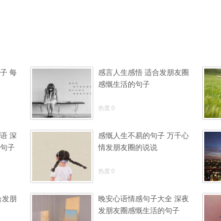
子 每
感言人生感悟 适合发朋友圈
感慨生活的句子
热度:0
语 深
感慨人生不易的句子 万千心
句子
情发朋友圈的说说
热度:0
合发朋
晚安心语情感句子大全 深夜
发朋友圈感慨生活的句子