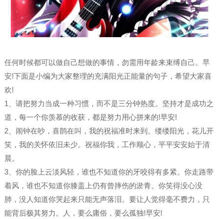
任何时候都可以做自己想做的事情，勿需用年龄来束缚自己。早
安!下面是小编为大家整理的充满阳光正能量的句子，希望大家喜
欢!
1、请把努力当成一种习惯，而不是三分钟热度。坚持才是成功之
道，每一个你羡慕的收获，都是努力用心拼来的!早安!
2、闹钟在吵，喜鹊在叫，我的祝福准时来到。缕缕阳光，花儿开
笑，我的关怀依旧未少。祝福你我，工作顺心，平平安安始于清
晨。
3、你的脸上云淡风轻，谁也不知道你的牙咬得有多紧。你走路带
着风，谁也不知道你膝盖上仍有曾摔伤的淤青。你笑得没心没
肺，没人知道你哭起来只能无声落泪。要让人觉得毫不费力，只
能背后极其努力。人，要么庸俗，要么孤独!早安!