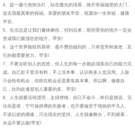
4、提一盏七色快乐灯，站在微光的清晨，推开幸福城堡的大门，
送去我最真挚的祝福。亲爱的朋友早安，祝愿你一生幸福，健康
平安。
5、生活总是让我们遍体鳞伤，但到后来，那些受伤的地方一定会
变成我们最强壮的地方。早安!
6、这个世界能轻而易举、毫不费劲做到的，只有贫穷和衰老，其
它的都需要努力。早安!
7、不要去听别人的忽悠，你人生的每一步都必须靠自己的能力完
成。自己肚子里没有料，手上没本事，认识再多人也没用。人脉
只会给你机会，但抓住机会还是要靠真本事。所以啊，修炼自
己，比到处逢迎别人重要的多。早安!
8、人生就要活得漂亮，走得铿锵。自己不奋斗，终归是摆设。无
论你是谁，宁可做拼搏的失败者，也不要做安于现状的平凡人。
不谈以前的艰难，只论现在的坚持。人生就像舞台，不到谢幕，
永远不要认输!早安!