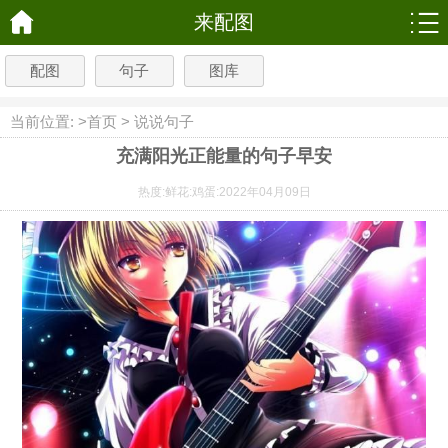
来配图
配图
句子
图库
当前位置: >
首页
>
说说句子
充满阳光正能量的句子早安
热度:
鲜花:
鸡蛋:
2022年04月09日