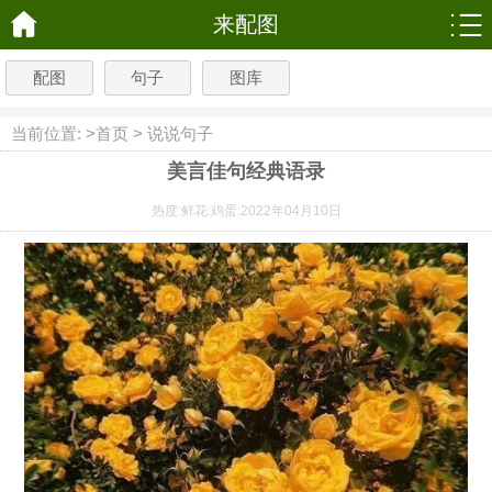
来配图
配图
句子
图库
当前位置: >
首页
>
说说句子
美言佳句经典语录
热度:
鲜花:
鸡蛋:
2022年04月10日