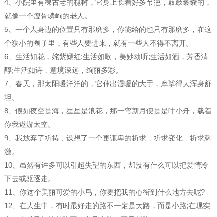
4、小院里有棵古老的槐树，它身上长着好多节疤，鼓鼓囊囊的，
就像一个瘦骨嶙峋的老人。
5、一个人身边的位置只有那麽多，你能给的也只有那麽多，在这
个狭小的圈子里，有些人要进来，就有一些人不得不离开。
6、生活如花，姹紫嫣红;生活如歌，美妙动听;生活如酒，芳香清
醇;生活如诗，意境深远，绚丽多彩。
7、春天，那太阳暖洋洋的，它伸出漫暖的大手，摩挲得人浑身舒
坦。
8、假如夜空是海，星星是浪花，那一弯新月便是是叶小舟，载着
你我遨游太空。
9、我放弃了祈祷，设想了一个更谦卑的祈求，祈求变化，祈求刺
激。
10、虽然有许多可以引起失望的东西，却没有什么可以把爱情冷
下去或驱逐走。
11、你这个美丽可爱的小鸟，你要把我的心衔到什么地方去呢?
12、在人生中，有时最好走的路不一定是大路，而是小路;在现实