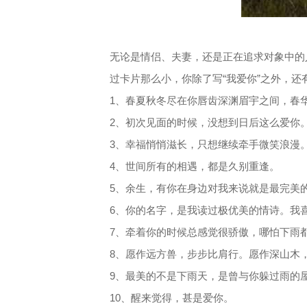
无论是情侣、夫妻，还是正在追求对象中的
过卡片那么小，你除了写“我爱你”之外，还
1、春夏秋冬尽在你唇齿深渊眉宇之间，春
2、初次见面的时候，没想到日后这么爱你
3、幸福悄悄滋长，只想继续牵手微笑浪漫
4、世间所有的相遇，都是久别重逢。
5、余生，有你在身边对我来说就是最完美
6、你的名字，是我读过极优美的情诗。我
7、牵着你的时候总感觉很骄傲，哪怕下雨
8、愿作远方兽，步步比肩行。愿作深山木
9、最美的不是下雨天，是曾与你躲过雨的
10、醒来觉得，甚是爱你。