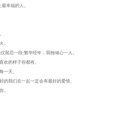
上最幸福的人。
。
火。
我仅留恋一段;繁华经年，我独倾心一人。
我喜欢的样子你都有。
的每一天。
最好的我们在一起一定会有最好的爱情。
你。