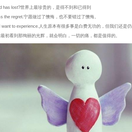
 is not and has lost?世界上最珍贵的，是得不到和已得到
 don't miss the regret.宁愿做过了懊悔，也不要错过了懊悔。
le, but we still want to experience.人生原本有很多事是白费无功的，但我
th the pain.当你最初看到那绚丽的光辉，就会明白，一切的痛，都是值得的。