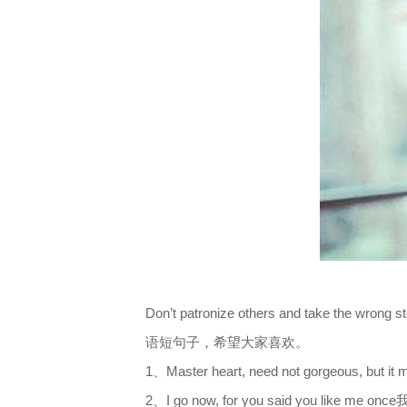
Don’t patronize others and tak
语短句子，希望大家喜欢。
1、Master heart, need not gorgeous
2、I go now, for you said you li