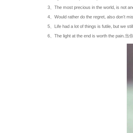
3、The most precious in the world,
4、Would rather do the regret, also
5、Life had a lot of things is futi
6、The light at the end is wor