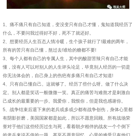
1、痛不痛只有自己知道，变没变只有自己才懂，鬼知道我经历了
什么，不要问我过得好不好，死不了就还好。
2、想要经历人生百态人情冷暖，生个孩子就行了!最难的两年，
所有的苦只有自己懂，熬过去!谁给的糖都不要!
3、每个人都有自己的专属人生，其中的酸甜苦辣只有自己才能
懂，没有人可以对别人的人生评头论足，毕竟别人经历的一切是
你无法体会的，自己身上的伤疤有多痛只有自己才知道!
4、只有自己懂自己。这就够了。经历了些什么呀。做了什么决
定。别人都是笑话一般微微一笑。真正的痛苦与难熬才是刺激自
己成长的最重要的一步。我爱你，我恨你，但是我也感谢你。
5、战争结束后退下来的老兵或多或少都有战争创伤，身体心里都
有阴影折磨，美国国家都是如此，所以不愿意回顾。所有战场荣
誉对于他们这些经历过生与死，看着朝夕相伴的战友一个个倒下
的老兵来说不值的一题，甚至不愿意回忆，心里的难受只有他们