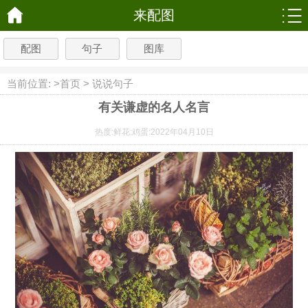
来配图
配图
句子
图库
当前位置: >
首页
>
说说句子
有关谦虚的名人名言
热度:
鲜花:
鸡蛋:
2022年04月10日