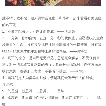
胜不骄，败不馁，做人要学会谦虚，和小编一起来看看有关谦虚
的名言吧
1、不傲才以骄人，不以宠而作威。——诸葛亮
2、一分钟一秒种自满，在这一分一秒间就停止了自己吸收的生命
和排泄的生命。只有接受批评才能排泄精神的一切渣滓。只有吸
收他人的意见才能添加精神上新的滋养品。——徐特立
3、真正的虚心，是自己毫无成见，思想完全解放，不受任何束
缚，对一切采取实事求是的态度，具体分析情况对于任何方面反
映的意见，都要加以考虑，不要听不进去。——邓拓
4、当我们是大为谦卑的时候，便是我们最近于伟大的时候。——
泰戈尔
5、气忌盛，新忌满，才忌露。——吕坤
6、念高危，则思谦冲而自牧;惧满盈，则思江海下百川。——魏
徵