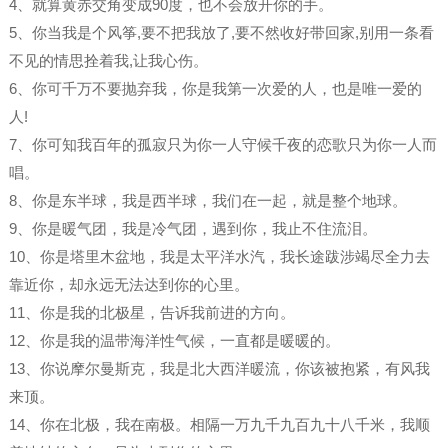
4、就算黄赤交角变成90度，也不会放开你的手。
5、你当我是个风筝,要不把我放了,要不然收好带回家,别用一条看
不见的情思拴着我,让我心伤。
6、你可千万不要抛弃我，你是我第一次爱的人，也是唯一爱的
人!
7、你可知我百年的孤寂只为你一人守候千夜的恋歌只为你一人而
唱。
8、你是东半球，我是西半球，我们在一起，就是整个地球。
9、你是暖气团，我是冷气团，遇到你，我止不住流泪。
10、你是塔里木盆地，我是太平洋水汽，我长途跋涉竭尽全力去
靠近你，却永远无法达到你的心里。
11、你是我的北极星，告诉我前进的方向。
12、你是我的温带海洋性气候，一直都是暖暖的。
13、你说摩尔曼斯克，我是北大西洋暖流，你该被抱紧，有风我
来顶。
14、你在北极，我在南极。相隔一万九千九百九十八千米，我顺