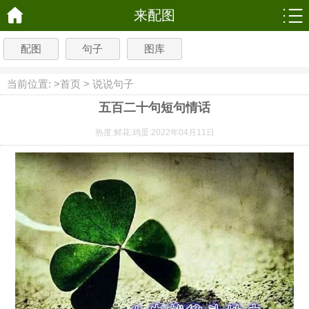
来配图
配图
句子
图库
当前位置: >
首页
>
说说句子
五百二十句短句情话
热度:
鲜花:
鸡蛋:
2022年04月11日