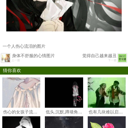
一个人伤心流泪的图片
身体不舒服的心情图片
觉得自己越来越丑
上一篇
下一篇
猜你喜欢
伤心的女孩子流眼泪图片手绘,让人看了就很心疼的那种.
低头,沉默,蹲墙角,数泪…心在说慌,泪在投降;谁能读懂#女生#非主流#伤感
也有几块难以启齿的暗伤 流不出眼泪的伤,心最疼