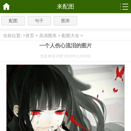
来配图
配图
句子
图库
当前位置: >
首页
>
高清图库
>
配图大全
>
一个人伤心流泪的图片
热度:
鲜花:
鸡蛋:
2019年11月30日