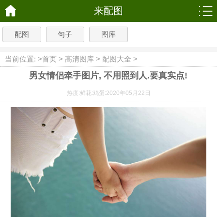
来配图
配图
句子
图库
当前位置: >
首页
>
高清图库
>
配图大全
>
男女情侣牵手图片, 不用照到人.要真实点!
热度:
鲜花:
鸡蛋:
2020年05月22日