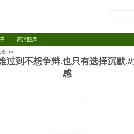
子
高清图库
大全
>>
难过到不想争辩.也只有选择沉默.#
感