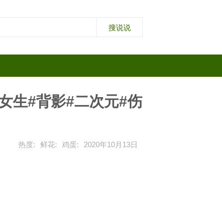
女生#背影#二次元#伤
热度:
鲜花:
鸡蛋:
2020年10月13日