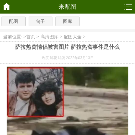
来配图
配图
句子
图库
当前位置: >
首页
>
高清图库
>
配图大全
>
萨拉热窝情侣被害图片 萨拉热窝事件是什么
热度:
鲜花:
鸡蛋:
2022年03月13日