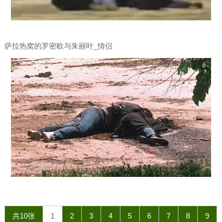
萨拉热窝的罗密欧与朱丽叶_情侣
共10张
1
2
3
4
5
6
7
8
9