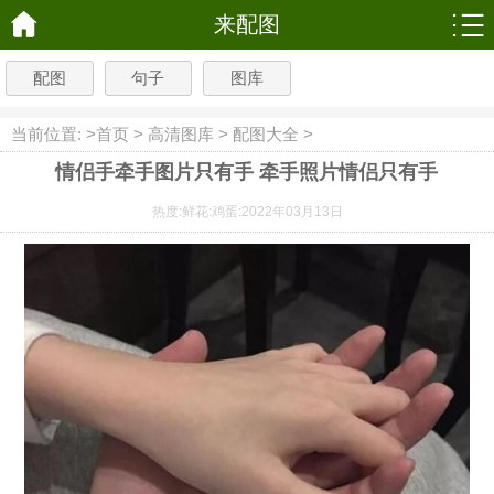
来配图
配图
句子
图库
当前位置: >
首页
>
高清图库
>
配图大全
>
情侣手牵手图片只有手 牵手照片情侣只有手
热度:
鲜花:
鸡蛋:
2022年03月13日