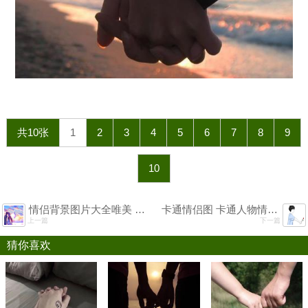
共10张
1
2
3
4
5
6
7
8
9
10
情侣背景图片大全唯美 情侣背景图片大全唯美壁纸
卡通情侣图 卡通人物情侣图片
上一篇
下一篇
猜你喜欢