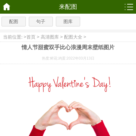
来配图
配图
句子
图库
当前位置: >
首页
>
高清图库
>
配图大全
>
情人节甜蜜双手比心浪漫周末壁纸图片
热度:
鲜花:
鸡蛋:
2022年03月13日