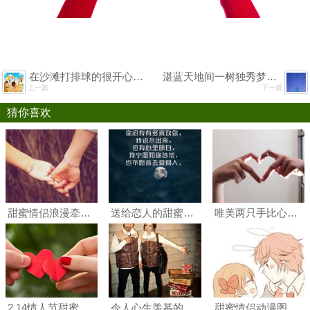
在沙滩打排球的很开心的孩子们·儿童节精选卡通插画图片
湛蓝天地间一树独秀梦幻唯美立冬雪景风光图片
上一篇
下一篇
猜你喜欢
甜蜜情侣浪漫牵手图片桌面壁纸
送给恋人的甜蜜晚安心语高清手机壁纸图片
唯美两只手比心只有手，真实双手比心背景图片
2.14情人节甜蜜牵手图片
令人心生羡慕的甜蜜情侣唯美壁纸图片
甜蜜情侣动漫图片 甜蜜情侣图片唯美浪漫动漫