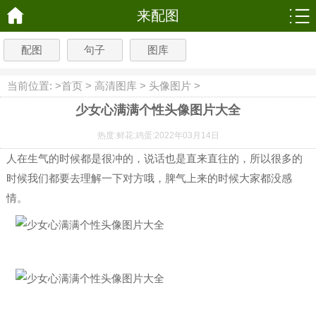
来配图
配图
句子
图库
当前位置: >
首页
>
高清图库
>
头像图片
>
少女心满满个性头像图片大全
热度:
鲜花:
鸡蛋:
2022年03月14日
人在生气的时候都是很冲的，说话也是直来直往的，所以很多的
时候我们都要去理解一下对方哦，脾气上来的时候大家都没感
情。