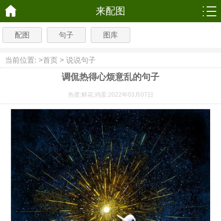
来配图
配图
句子
图库
当前位置: >
首页
>
说说句子
调侃热得心烦意乱的句子
热度:
鲜花:
鸡蛋:
2022年03月07日