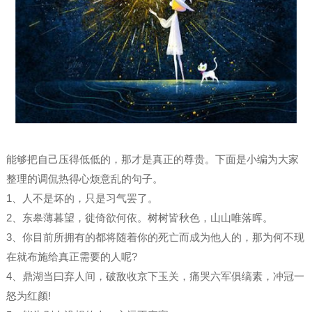
能够把自己压得低低的，那才是真正的尊贵。下面是小编为大家
整理的调侃热得心烦意乱的句子。
1、人不是坏的，只是习气罢了。
2、东皋薄暮望，徙倚欲何依。树树皆秋色，山山唯落晖。
3、你目前所拥有的都将随着你的死亡而成为他人的，那为何不现
在就布施给真正需要的人呢?
4、鼎湖当曰弃人间，破敌收京下玉关，痛哭六军俱缟素，冲冠一
怒为红颜!