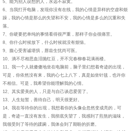
5、能为别人设想的人，永远不寂寞。
6、当我打开电脑，发现你没有在线，我的心情是异样的空虚和烦
躁，我的心情是那么的失望和不安，我的心情是多么的沉重和失
落。
7、你硬要把单纯的事情看得很严重，那样子你会很痛苦。
8、你什么时候放下，什么时候就没有烦恼。
9、腹心受害诚堪惧，唇齿生忧尚可医。
10、滴不尽相思血泪抛红豆，开不完春柳春花满画楼。
11、我一个人就傻傻地坐在电脑前，脑子里幻想着奇迹的出现，
可是，你依然没有来，我的心七上八下，真是如坐针毯，也许你
不相信。可是，我希望你能理解我的心情。
12、其实爱美的人，只是与自己谈恋爱罢了。
13、人生短暂，善待自己，明天很更好。
14、我在等待你的出现，我想着你的头像会忽然变成亮的，可
是，奇迹一直没有发生，我彻底失望了，我感到了煎熬的滋味，
我领受到了等待的蹂躏，我体会到了期盼的折磨。