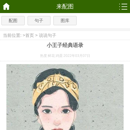
来配图
配图
句子
图库
当前位置: >
首页
>
说说句子
小王子经典语录
热度:
鲜花:
鸡蛋:
2022年03月07日