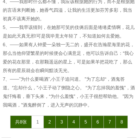
4、——我那时什么都不懂，我应该根据她的行为，而不是根据她
的言语来判断她，她香气四溢，让我的生活更加芬芳多彩，我当
初真不该离开她的。
5、——我早该猜到，在她那可笑的伎俩后面是绻绻柔情啊，花儿
是如此天真无邪!可是我毕竟太年轻了，不知道如何去爱她。
6、——如果有人钟爱一朵独一无二的，盛开在浩瀚星海里的花，
那么当他仰望繁星的时候便会心满意足，他可以告诉自己：“我心
爱的花在那里，在那颗遥远的星上，可是如果羊把花吃了，那么
所有的星辰就会在瞬间黯淡无光。
7、——"为什么要喝酒",小王子追问道。 ”为了忘却“，酒鬼答
道。“忘却什么，”小王子动了恻隐之心。 “为了忘掉我的羞愧”，酒
鬼忏悔着，垂下头来，“为什么羞愧”，小王子很想帮助他。 ”因为
我喝酒，”酒鬼醉倒了，进入无声的沉静中。
共8张
1
2
3
4
5
6
7
8