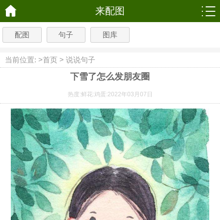
来配图
配图
句子
图库
当前位置: >
首页
>
说说句子
下雪了怎么发朋友圈
热度:
鲜花:
鸡蛋:
2022年03月07日