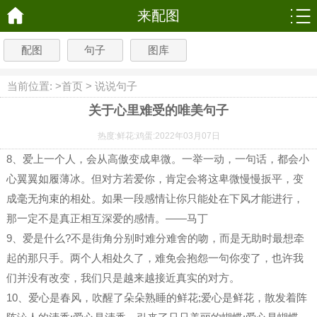
来配图
配图
句子
图库
当前位置: >
首页
>
说说句子
关于心里难受的唯美句子
热度:
鲜花:
鸡蛋:
2022年03月07日
8、爱上一个人，会从高傲变成卑微。一举一动，一句话，都会小
心翼翼如履薄冰。但对方若爱你，肯定会将这卑微慢慢扳平，变
成毫无拘束的相处。如果一段感情让你只能处在下风才能进行，
那一定不是真正相互深爱的感情。——马丁
9、爱是什么?不是街角分别时难分难舍的吻，而是无助时最想牵
起的那只手。两个人相处久了，难免会抱怨一句你变了，也许我
们并没有改变，我们只是越来越接近真实的对方。
10、爱心是春风，吹醒了朵朵熟睡的鲜花;爱心是鲜花，散发着阵