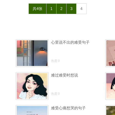
共4张
1
2
3
4
心里说不出的难受句子
热度:0
难过难受时想说
热度:0
难受心痛想哭的句子