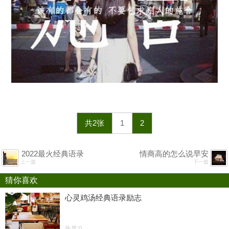
共2张
1
2
2022最火经典语录
情商高的怎么说早安
上一篇
下一篇
猜你喜欢
心灵鸡汤经典语录励志
热度:0