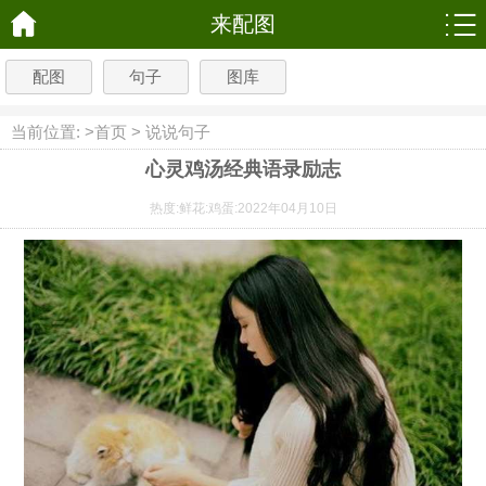
来配图
配图
句子
图库
当前位置: >
首页
>
说说句子
心灵鸡汤经典语录励志
热度:
鲜花:
鸡蛋:
2022年04月10日