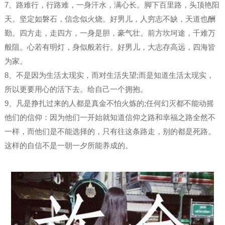
7、路难行，行路难，一身汗水，满心长。脚下百里路，头顶艳阳
天。坚定如磐石，信念似火烧。好男儿，人穷志不缺，天道也酬
勤。四方走，走四方，一身是胆，豪气壮。前方坎坷途，千难万
般阻。心若有明灯，身似般若行。好男儿，大志存高远，四海皆
为家。
8、不是因为生活太现实，而对生活失望;而是知道生活太现实，
所以更要用心的活下去。给自己一个拥抱。
9、凡是挣扎过来的人都是真金不怕火炼的;任何幻灭都不能动摇
他们的信仰：因为他们一开始就知道信仰之路和幸福之路全然不
一样，而他们是不能选择的，只有往这条路走，别的都是死路。
这样的自信不是一朝一夕所能养成的。