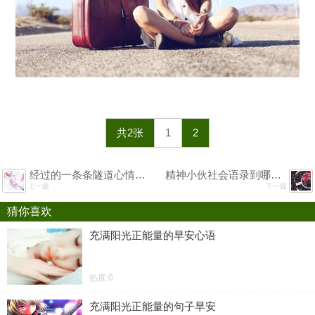
共2张
1
2
经过的一条条隧道心情句子
精神小伙社会语录到哪都是实力派
上一篇
下一篇
猜你喜欢
充满阳光正能量的早安心语
热度:0
充满阳光正能量的句子早安