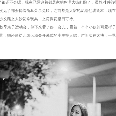
连爬都还不会呢，现在已经追着邻居家的狗满大街乱跑了，虽然对叫爸
次见了都会拎着兔耳朵亲兔脸，之前都是大家轮流给他讲绘本，现在
沙发爬上大沙发拿玩具，上房揭瓦指日可待。
班秋季亲子运动会，停下来看了好一会儿，看着一个个小孩的可爱样
景，她还是幼儿园运动会开幕式的小主持人呢，时间实在太快，一晃