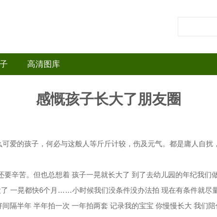
子
高清图库
感慨孩子长大了朋友圈
么可爱的孩子，何必与这般人等斤斤计较，伤及元气。都是庸人自扰
班还要辛苦。但也总想着 孩子一晃就长大了 到了去幼儿园的年纪我们
大了 一晃都快6个月……小时候我们没条件没办法拍 现在有条件就尽
间隔半年 半年拍一次 一年拍两套 记录我的宝宝 你慢慢长大 我们