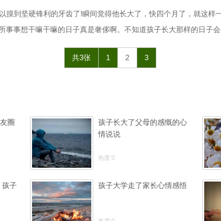
可以摸到坚硬锋利的牙齿了!瞬间觉得他长大了，快四个月了，就这样
所事事想干嘛干嘛的日子真是奢侈啊。不知道孩子长大那样的日子会
共3张
1
2
3
友圈
孩子长大了父母的感慨的心
情说说
热度:0
 孩子
孩子大学走了家长心情感悟