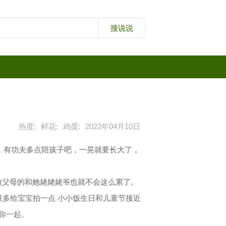
热度:
鲜花:
鸡蛋:
2022年04月10日
，有功夫多点陪孩子吧，一晃就要长大了，
做父母的和她姥姥姥爷也就不会这么累了。
量多给宝宝拍一点 小小饭生日和儿童节接近
陪你一起。