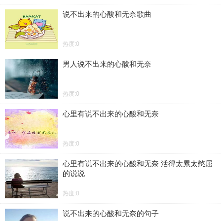
说不出来的心酸和无奈歌曲
热度:0
男人说不出来的心酸和无奈
热度:0
心里有说不出来的心酸和无奈
热度:0
心里有说不出来的心酸和无奈 活得太累太憋屈
的说说
热度:0
说不出来的心酸和无奈的句子