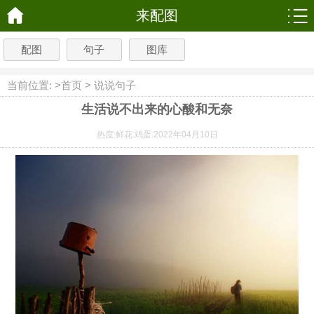
来配图
配图
句子
图库
当前位置: >
首页
>
说说句子
生活说不出来的心酸和无奈
热度:
鲜花:
鸡蛋:
2022年04月10日