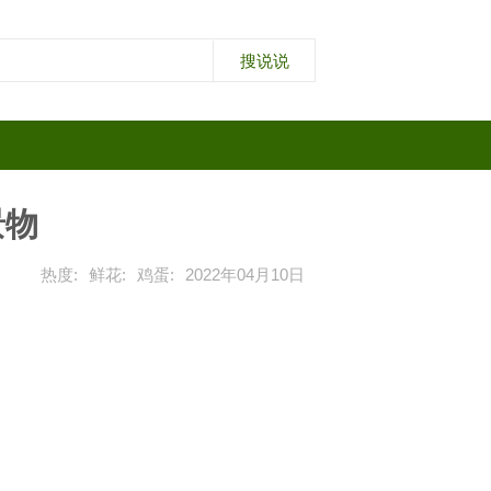
景物
热度:
鲜花:
鸡蛋:
2022年04月10日