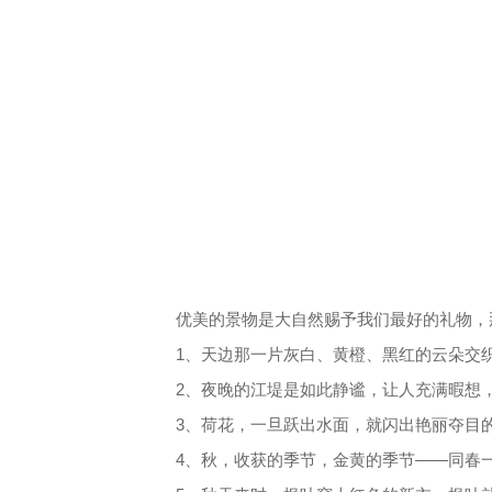
优美的景物是大自然赐予我们最好的礼物，
1、天边那一片灰白、黄橙、黑红的云朵交
2、夜晚的江堤是如此静谧，让人充满暇想
3、荷花，一旦跃出水面，就闪出艳丽夺目
4、秋，收获的季节，金黄的季节——同春