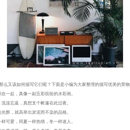
那么又该如何描写它们呢？下面是小编为大家整理的描写优美的景物
织在一起，真像一副五彩缤纷的水彩画。
，流连忘返，真想支个帐篷在此过夜。
的光辉，就高举出淤泥而不染的品格。
一样可爱，同夏一样热情，冬一样迷人。