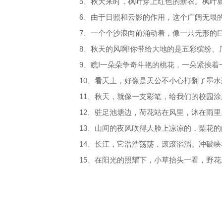
5、秋天来时，枫叶穿上红色的新衣。枫叶
6、由于日照和云影的作用，这个广阔无垠
7、一个个沙浪向前涌动着，像一只无形的
8、秋天的风啊!你带给大地的是五彩缤纷
9、瞧!一朵朵争奇斗艳的桃花，一朵紧挨
10、看天上，好像是天公不小心打翻了墨
11、秋天，就像一支彩笔，给我们的校园
12、驻足池塘边，荷花站在风里，沐在雨
13、山间的夜风吹得人脸上凉凉的，梨花
14、长江，它浩浩荡荡，滚滚滔滔。冲破
15、在阳光的照耀下，小草抬头一看，野