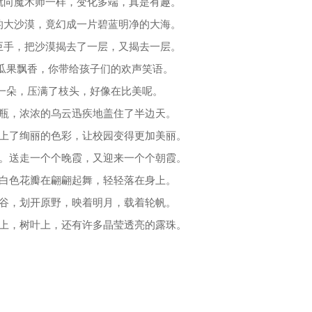
就向魔术师一样，变化多端，真是有趣。
的大沙漠，竟幻成一片碧蓝明净的大海。
巨手，把沙漠揭去了一层，又揭去一层。
、瓜果飘香，你带给孩子们的欢声笑语。
着一朵，压满了枝头，好像在比美呢。
水瓶，浓浓的乌云迅疾地盖住了半边天。
涂上了绚丽的色彩，让校园变得更加美丽。
里。送走一个个晚霞，又迎来一个个朝霞。
的白色花瓣在翩翩起舞，轻轻落在身上。
峡谷，划开原野，映着明月，载着轮帆。
花上，树叶上，还有许多晶莹透亮的露珠。