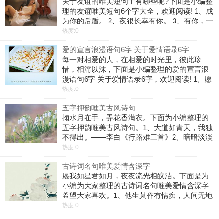
关于友谊的唯美短句子有哪些呢?下面是小编整
理的友谊唯美短句6个字大全，欢迎阅读! 1、成
为你的后盾。 2、夜很长幸有你。 3、有你，一
切都好。 4、风雨兼程，有你。 5、相知共约白
热度:0
首。 6、友谊，天长地久! 7、相守来世今生。
爱的宣言浪漫语句6字 关于爱情语录6字
8、这辈子只
每一对相爱的人，在相爱的时光里，彼此珍
惜，相濡以沫，下面是小编整理的爱的宣言浪
漫语句6字 关于爱情语录6字，欢迎阅读! 1、愿
和你到白头。 2、许你前世今生。 3、我中了你
热度:0
的毒。 4、许你万水千山。 5、心中的爱，给
五字押韵唯美古风诗句
你。 6、我是有多爱你
掬水月在手，弄花香满衣。下面为小编整理的
五字押韵唯美古风诗句。1、大道如青天，我独
不得出。——李白《行路难三首》2、暗暗淡淡
紫，融融冶冶黄。——李商隐《菊花》3、何事
热度:0
非相思，江上葳蕤竹。&m
古诗词名句唯美爱情含深字
愿我如星君如月，夜夜流光相皎洁。下面是为
小编为大家整理的古诗词名句唯美爱情含深字
希望大家喜欢。1、他生莫作有情痴，人间无地
著相思。——况周颐《减字浣溪沙》2、尊前拟
热度:0
把归期说，未语春容先惨咽。—&mdas