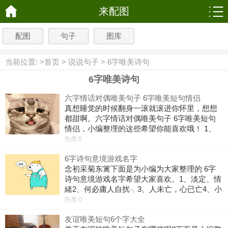
来配图
配图
句子
图库
当前位置: >
首页
>
说说句子
>
6字唯美诗句
6字唯美诗句
六字情话对偶唯美句子 6字唯美短句情侣
真想睡觉的时候翻身一滚就滚进你怀里，想想
都甜啊。六字情话对偶唯美句子 6字唯美短句
情侣，小编整理的这些希望你能喜欢哦！ 1、
从此永不分离。 2、 真爱修成正果。 3、 你触
热度:0
到我的心。 4、 今生无你不行。 5、 许你万水
6字诗句意境游戏名字
千山。 6、 许
念初采菊东篱下面是为小编为大家整理的 6字
诗句意境游戏名字希望大家喜欢。1、淡定、情
緒2、何必庸人自扰╮3、人未亡，心已亡4、小
桥流水人家5、那选择沉默吧。6、吮着小指。
热度:0
恨伱7、選擇性、失憶8、活出爷们范ル9、我对
友谊唯美短句6个字大全
贱婊过敏10、生气不如争