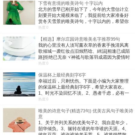
下雪有意境的唯美诗句 十字以内
北方的雪早已刚开始下了，今年的大雪估计立
刻要开始大规模来临了，我提前给大家准备好
赏冬天雪景的唯美诗句，十字以内的，希望你
们喜欢！ 1、梅雪争春未肯降，骚人阁笔费评
热度:0
章。____卢梅坡《雪梅·其一》 2、终南阴岭
【精选】摩尔庄园诗意唯美名字推荐99句
秀，积雪浮云端。
我的心里没有人淡写薰衣草的香素手挽清风离
歌倾城一袭红妆点旧烛黙唸、緈諨[相逢已成陌
路]拒绝已无奈ヾ神祗与歌落羽成霜因为爱情时
光淡忘旧人心一把纸伞碎江南白昼怎懂夜的黑
热度:0
落樱羽殇素年凉音浮生半夏丷伊翎墨安眉眼藏
保温杯上最经典刻字6字
山河如梦初醒失無所失如梦般清醒晴空
幸福过后，只剩忧伤。下面是小编为大家整理
的保温杯上最经典刻字6字，希望大家喜欢。
1、时光不染回忆不淡。2、愚者千虑，必有一
得。3、与爱无关，寂寞有染。4、你的世界，
热度:0
但愿都好。5、时光不老，我们不散。6、无可
唯美的诗意句子(精选73句) 优美古风句子唯美诗
奈何，似曾相识。7、今生今世，永
意
1、关于并列关系的优美句子2、我自是年少，
韶华倾负。3、辗转在谁的年华谁的天涯。4、
彼年豆蔻，谁许谁地老天荒。5、谁将烟焚散，