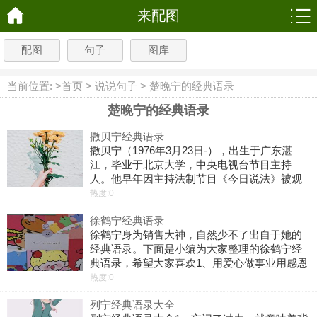
来配图
配图
句子
图库
当前位置: >
首页
>
说说句子
>
楚晚宁的经典语录
楚晚宁的经典语录
撒贝宁经典语录
撒贝宁（1976年3月23日-），出生于广东湛
江，毕业于北京大学，中央电视台节目主持
人。他早年因主持法制节目《今日说法》被观
众熟知。1、错过无眠的夜晚。错过寂落的叮
热度:0
咛。错过感怀或刺伤。错过滂沱与分享。错过
徐鹤宁经典语录
一双蜻蜓的翅膀。错过一缕蚂蚁的浅唱
徐鹤宁身为销售大神，自然少不了出自于她的
经典语录。下面是小编为大家整理的徐鹤宁经
典语录，希望大家喜欢1、用爱心做事业用感恩
的心做人。2、做事先做人小企业做事大事业做
热度:0
人。3、认认真真做事踏踏实实做人。4、一个
列宁经典语录大全
人成功不是因为他很会做生意而是因