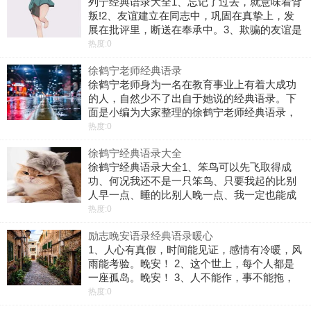
列宁经典语录大全1、忘记了过去，就意味着背
叛!2、友谊建立在同志中，巩固在真挚上，发
展在批评里，断送在奉承中。3、欺骗的友谊是
痛苦的创伤，虚伪的同情是锐利的毒箭。4、患
热度:0
难识朋友。5、不用相当的独立功夫，不论在哪
徐鹤宁老师经典语录
个严重的问题上都不能找出真理
徐鹤宁老师身为一名在教育事业上有着大成功
的人，自然少不了出自于她说的经典语录。下
面是小编为大家整理的徐鹤宁老师经典语录，
希望大家喜欢1、笨鸟可以先飞取得成功、何况
热度:0
我还不是一只笨鸟、只要我起的比别人早一
徐鹤宁经典语录大全
点、睡的比别人晚一点、我一定也能成功。
徐鹤宁经典语录大全1、笨鸟可以先飞取得成
功、何况我还不是一只笨鸟、只要我起的比别
人早一点、睡的比别人晚一点、我一定也能成
功。2、人生最重要的不是努力，不是奋斗，而
热度:0
是抉择。3、老板只能给一个位置，不能给一个
励志晚安语录经典语录暖心
未来。舞台再大，人走茶凉。4、意外
1、人心有真假，时间能见证，感情有冷暖，风
雨能考验。晚安！ 2、这个世上，每个人都是
一座孤岛。晚安！ 3、人不能作，事不能拖，
话不能多。晚安！ 4、回报不一定在付出后立
热度:0
即出现。只要你肯等一等，生活的美好，总在