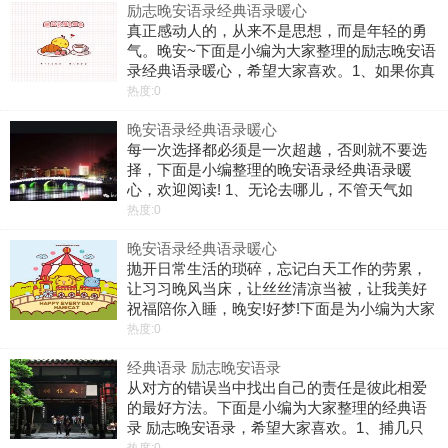
励志晚安语录经典语录暖心
你不经意的时候，盛装莅临。晚安
真正感动人的，从来不是思想，而是年轻的勇
气。晚安~下面是小编为大家整理的励志晚安语
录经典语录暖心，希望大家喜欢。1、如果你真
的愿意去努力，你人生最坏的结果，也不过是
热度:0
大器晚成。晚安~2、只要内心不乱，外界就很
晚安语录经典语录暖心
难改变你什么。不要艳羡他人，不要
每一次选择都必须是一次超越，否则就不要选
择，下面是小编整理的晚安语录经典语录暖
心，欢迎阅读! 1、无论去哪儿，不管天气如
何，一定记得带上自己的阳光。晚安! 2、忙起
热度:0
来你觉得什么都不缺，空下来才知道你什么都
晚安语录经典语录暖心
没有。晚安! 3、当一个人在看天空
抛开日常生活的琐碎，忘记白天工作的劳累，
让习习晚风当床，让丝丝清凉当被，让我美好
祝福陪你入睡，晚安!好梦!下面是为小编为大家
整理的晚安语录经典语录暖心希望大家喜欢。
热度:0
1、当你特别想做某件事时，就去做吧，不要总
经典语录 励志晚安语录
是和那些人生的美好擦肩而过。冲动
从对方的错误当中找出自己的责任是彼此相爱
的最好方法。下面是小编为大家整理的经典语
录 励志晚安语录，希望大家喜欢。1、捕几只
萤火虫的光，铺一张舒适的床，采几许晚霞的