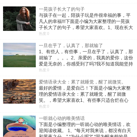
来越近啦～到处都充满了年的气息 6、离过年
一晃孩子长大了的句子
越来越近了 恐年症也越发
与孩子在一起，陪孩子玩是件很幸福的事，平
凡人的幸福!!!下面是小编为大家整理的一晃孩
子长大了的句子，希望大家喜欢。1、现在长大
了，等孩子一晃大了，你也就老了，人生恍恍
热度:0
惚惚一辈子，很容易随波逐流，难于回归本
一旦在乎了，认真了，那就输了
性，找寻真正的自己。2、一晃，你都
1、有些人，有些事，一旦在乎了，认真了，那
就输了 。。。2、亲爱的，我真的爱你，这份
爱是无奈的，你感受到了吗?我不知道我能坚持
到何时?也许到最后是因为爱你才要不得不离开
热度:0
你，爱的越深伤的亦越深。3、我不知道为什
爱情语录大全：累了就睡觉，醒了就微笑。
么，就是感觉心里不怎么舒服，有
最好的爱情，是爱自己！下面是小编为大家整
理的爱情语录大全：累了就睡觉，醒了就微
笑。，希望大家喜欢1、有些事只适合烂在心
里，无声无息的忘记，别活的太复杂，开心就
热度:0
笑，累了就睡觉!做一个精致的男孩。2、人生
一听就心动的唯美情话
大不了一生一死，感情大不了一聚一散，心
下面是小编整理的一听就心动的唯美情话，欢
迎阅读收藏。 1、“每天对我来说，都没有白天
和黑夜之分。” “为什么呢?” “因为醒来想的是