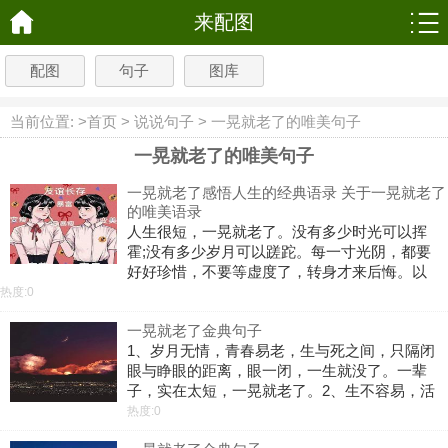
来配图
配图
句子
图库
当前位置: >
首页
>
说说句子
>
一晃就老了的唯美句子
一晃就老了的唯美句子
一晃就老了感悟人生的经典语录 关于一晃就老了
的唯美语录
人生很短，一晃就老了。没有多少时光可以挥
霍;没有多少岁月可以蹉跎。每一寸光阴，都要
好好珍惜，不要等虚度了，转身才来后悔。以
下是本站整理的关于一晃就老了感悟人生的经
热度:0
典语录，关于一晃就老了的唯美语录跟着小编
一晃就老了金典句子
来看看吧! 1、不知不觉，时间过得很
1、岁月无情，青春易老，生与死之间，只隔闭
眼与睁眼的距离，眼一闭，一生就没了。一辈
子，实在太短，一晃就老了。2、生不容易，活
不容易，生活就要随意，今生为人，就要好好
热度:0
爱自己，一生太短，就要好好过生活，没什么