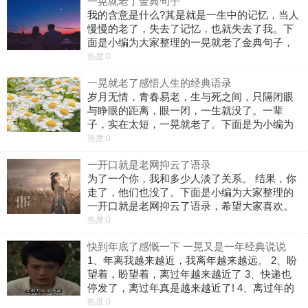
一晃就老了金典句子
比活着更重要。3、夜晚的流星，闪烁
我的含意是什么?其是就是一生中的记忆，当人
慢慢的老了，失去了记忆，也就失去了我。下
面是小编为大家整理的一晃就老了金典句子，
希望大家喜欢!1、感觉自己老了，望着窗户外
热度:0
面望那么久，都不知道自己在想什么。2、等我
一晃就老了感悟人生的经典语录
们都老了，头发也白了，我还是会用
岁月无情，青春易老，生与死之间，只隔闭眼
与睁眼的距离，眼一闭，一生就没了。一辈
子，实在太短，一晃就老了。下面是为小编为
大家整理的一晃就老了感悟人生的经典语录希
热度:0
望大家喜欢。1、一天天一年年，周而复始，不
一开口就是老网抑云了语录
知不觉很多事情就到了眼前，不知不觉中也
为了一个你，我和多少人淡了关系。 结果，你
走了，他们也没了。下面是小编为大家整理的
一开口就是老网抑云了语录，希望大家喜欢。
1、时间会慢慢沉淀记忆、有些人会在你心底慢
热度:0
慢模糊、学会放手、你的幸福需要自己的成
快到年底了感慨一下 一晃又是一年经典说说
全。2、别把自己想的太伟大，要知道，
1、年离我越来越近，我离年越来越远。 2、盼
望着，盼望着，离过年越来越近了 3、快递也
停发了，离过年真是越来越近了! 4、离过年的
越来越近了，马上可以回老家了 5、离过年越
热度:0