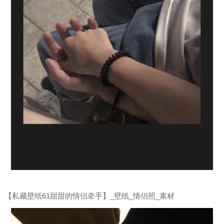
【私藏壁纸61甜甜的情侣牵手】_壁纸_情侣照_素材