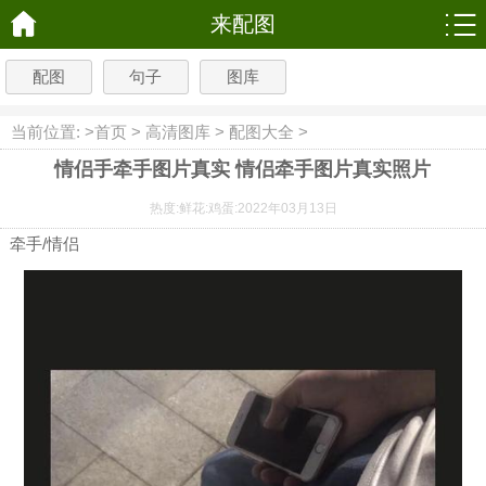
来配图
配图
句子
图库
当前位置: >
首页
>
高清图库
>
配图大全
>
情侣手牵手图片真实 情侣牵手图片真实照片
热度:
鲜花:
鸡蛋:
2022年03月13日
牵手/情侣