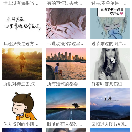
世上没有如果当初,纠结过去的时候,现在的时间也浪费过去了#二次元#唯美#带字
有的事情过去就过去了,还是藏在心里吧,其实别人没有那么在乎你[微笑]#文字控
过去,不单单是一段逝而不返的时间; 未来,也不是一个与过去和现在#唯美#小清新
我还没去过远方却妄言说要带你去流浪.
卡通动漫?踏过星河 迈过月亮 去迎接更好的自己✨头像图片
过节难过的图片/精选配图
所以对待过去,失去的都是永远;对待现在,付出才是一种最好的拥有#女生#背影#伤感#黄昏#夕阳
所有难熬的都会过去的
好看即使悲伤也要快乐的过下去图片
你去找别的小朋友吧难过动态表情包图片
眼前的苟且都过不下去,拿什么追求诗和远方?
回顾过去图片#风景#唯美#天空