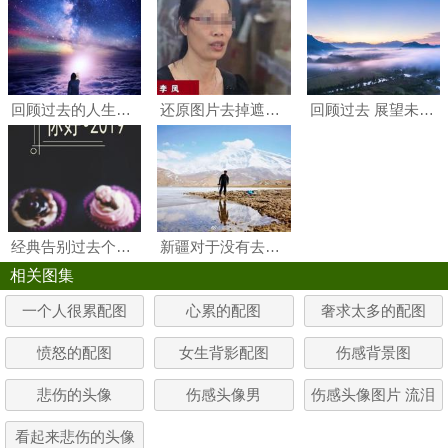
回顾过去的人生经历是非常重要的#背影#夜晚#星空#唯美
还原图片去掉遮挡软件 怎么看被涂鸦过的聊天记录
回顾过去 展望未来#乡村#风景#天空
经典告别过去个性手机壁纸图片
新疆对于没有去过远方的人而言是一个充满期待的地方
相关图集
一个人很累配图
心累的配图
奢求太多的配图
愤怒的配图
女生背影配图
伤感背景图
悲伤的头像
伤感头像男
伤感头像图片 流泪
看起来悲伤的头像