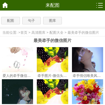
tylesheet" type="text/css" />
来配图
配图
句子
图库
当前位置: >
首页
>
高清图库
>
配图大全
>
最美牵手的微信图片
最美牵手的微信图片
爱人的牵手微信头像
牵手图片-微信头像牵手图片
牵手情侣唯美风格高清微信情头图片