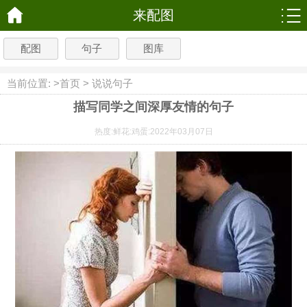
来配图
配图
句子
图库
当前位置: >
首页
>
说说句子
描写同学之间深厚友情的句子
热度:
鲜花:
鸡蛋:
2022年03月07日