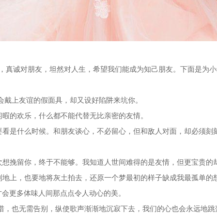
，真诚对朋友，坦然对人生，希望我们能成为知己朋友。下面是为小
，会戴上友谊的假面具，却又设好陷阱来坑你。
闲暇的欢乐，什么都不能代替无比亲密的友情。
要看是什么时候。和朋友谈心，不必留心，但和敌人对面，却必须刻
次想挽留你，终于不能够。我知道人世间难得的是友情，但更宝贵的
到地上，也要地将灰土拍去，还原一个梦最初的样子缺成我最孤单的
，才会更多体味人间那点点令人动心的美。
惋惜，也无需告别，纵使歌声渐渐地沉寂下去，我们的心也会永远地跳