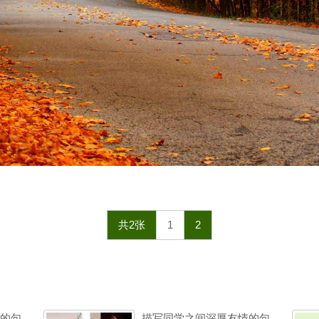
共2张
1
2
的句
描写同学之间深厚友情的句