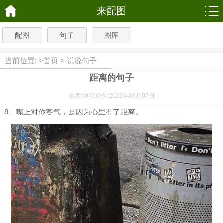
来配图
配图
句子
图库
当前位置: >
首页
>
说说句子
距离的句子
热度:
鲜花:
鸡蛋:
2022年03月07日
8、嘴上对你客气，是因为心里有了距离。